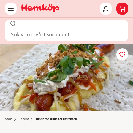
Sök vara i vårt sortiment
Start
Recept
Tunnbrödsrulle för utflykten