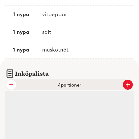
1 nypa
vitpeppar
1 nypa
salt
1 nypa
muskotnöt
Inköpslista
portioner