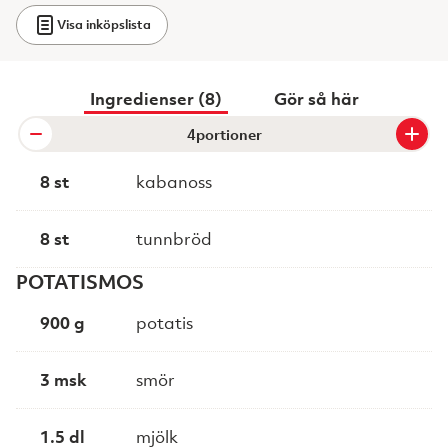
Visa inköpslista
Ingredienser (8)
Gör så här
portioner
8 st
kabanoss
8 st
tunnbröd
POTATISMOS
900 g
potatis
3 msk
smör
1.5 dl
mjölk