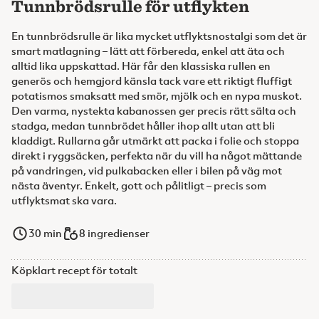
Tunnbrödsrulle för utflykten
En tunnbrödsrulle är lika mycket utflyktsnostalgi som det är
smart matlagning – lätt att förbereda, enkel att äta och
alltid lika uppskattad. Här får den klassiska rullen en
generös och hemgjord känsla tack vare ett riktigt fluffigt
potatismos smaksatt med smör, mjölk och en nypa muskot.
Den varma, nystekta kabanossen ger precis rätt sälta och
stadga, medan tunnbrödet håller ihop allt utan att bli
kladdigt. Rullarna går utmärkt att packa i folie och stoppa
direkt i ryggsäcken, perfekta när du vill ha något mättande
på vandringen, vid pulkabacken eller i bilen på väg mot
nästa äventyr. Enkelt, gott och pålitligt – precis som
utflyktsmat ska vara.
30
min
8 ingredienser
Köpklart recept för totalt