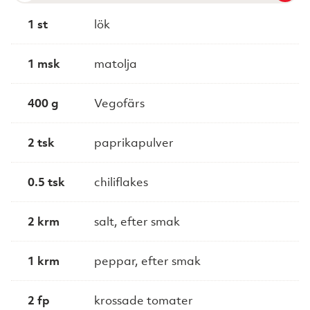
1 st
lök
1 msk
matolja
400 g
Vegofärs
2 tsk
paprikapulver
0.5 tsk
chiliflakes
2 krm
salt, efter smak
1 krm
peppar, efter smak
2 fp
krossade tomater