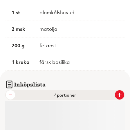
1 st
blomkålshuvud
2 msk
matolja
200 g
fetaost
1 kruka
färsk basilika
Inköpslista
portioner