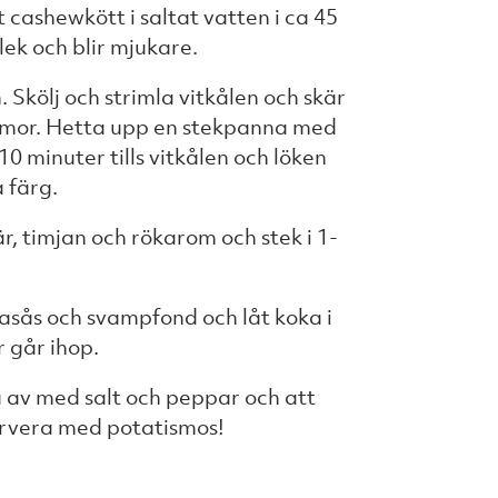
t cashewkött i saltat vatten i ca 45
lek och blir mjukare.
. Skölj och strimla vitkålen och skär
rimor. Hetta upp en stekpanna med
 10 minuter tills vitkålen och löken
a färg.
är, timjan och rökarom och stek i 1-
jasås och svampfond och låt koka i
 går ihop.
 av med salt och peppar och att
Servera med potatismos!