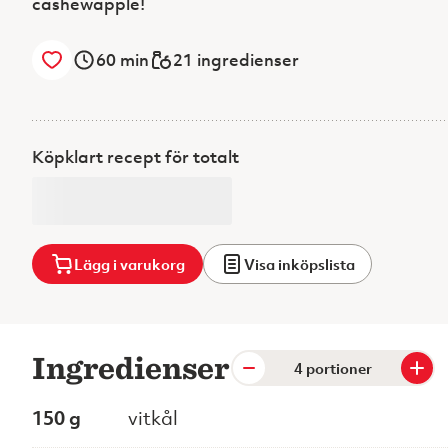
cashewäpple!
60
min
21 ingredienser
Köpklart recept för totalt
Lägg i varukorg
Visa inköpslista
Ingredienser
portioner
150 g
vitkål