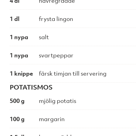
4 dl
havregrädde
1 dl
frysta lingon
1 nypa
salt
1 nypa
svartpeppar
1 knippe
färsk timjan till servering
POTATISMOS
500 g
mjölig potatis
100 g
margarin