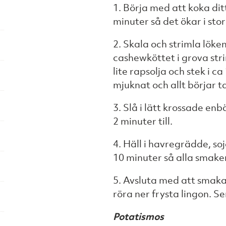
1. Börja med att koka dit
minuter så det ökar i stor
2. Skala och strimla löken
cashewköttet i grova st
lite rapsolja och stek i ca
mjuknat och allt börjar t
3. Slå i lätt krossade enb
2 minuter till.
4. Häll i havregrädde, so
10 minuter så alla smaker
5. Avsluta med att smaka
röra ner frysta lingon. 
Potatismos