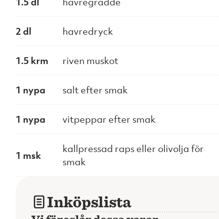
1.5 dl
havregrädde
2 dl
havredryck
1.5 krm
riven muskot
1 nypa
salt efter smak
1 nypa
vitpeppar efter smak
kallpressad raps eller olivolja för
1 msk
smak
Inköpslista