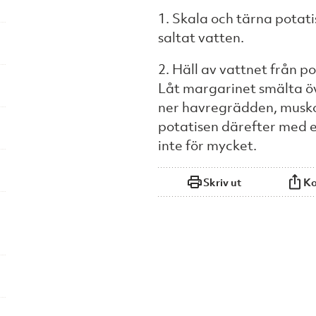
1. Skala och tärna potati
saltat vatten.
2. Häll av vattnet från po
Låt margarinet smälta öv
ner havregrädden, musko
potatisen därefter med en
inte för mycket.
Skriv ut
Ko