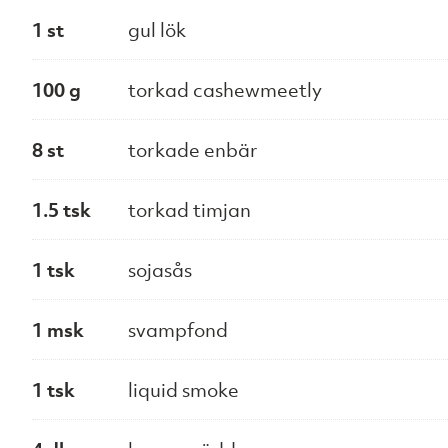
1 st
gul lök
100 g
torkad cashewmeetly
8 st
torkade enbär
1.5 tsk
torkad timjan
1 tsk
sojasås
1 msk
svampfond
1 tsk
liquid smoke