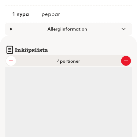
1 nypa
peppar
Allergiinformation
Inköpslista
portioner