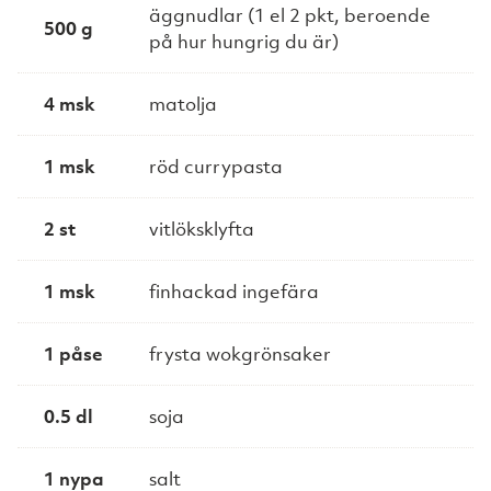
äggnudlar (1 el 2 pkt, beroende
500 g
på hur hungrig du är)
4 msk
matolja
1 msk
röd currypasta
2 st
vitlöksklyfta
1 msk
finhackad ingefära
1 påse
frysta wokgrönsaker
0.5 dl
soja
1 nypa
salt