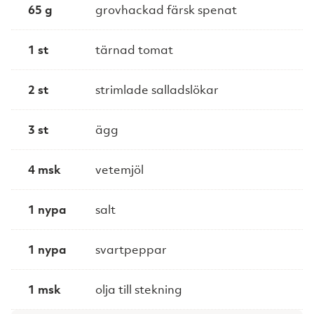
65 g
grovhackad färsk spenat
1 st
tärnad tomat
2 st
strimlade salladslökar
3 st
ägg
4 msk
vetemjöl
1 nypa
salt
1 nypa
svartpeppar
1 msk
olja till stekning